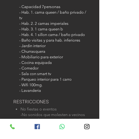
- Capacidad 7personas
- Hab. 1. cama queen / baño privado /
tv
- Hab. 2. 2 camas imperiales
- Hab. 3. 1 cama queen b
- Hab. 4. 1 sillon cama / baño privado
- Baño visitas y para hab. inferiores
- Jardin interior
- Churrasquera
- Mobiliario para exterior
- Cocina equipada
- Comedor
- Sala con smart tv
- Parqueo interior para 1 carro
- Wifi 100mg.
- Lavanderia
RESTRICCIONES
No fiestas o eventos
-No sonidos que molesten a vecinos
-No más de 7personas hospedadas
-No fumar en interiores
FORMA DE ALQUILER